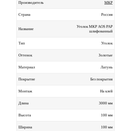
МКР
Производитель
Россия
Страна
Уголок МКР AOS PAP
Название
шлифованный
Уголок
Тип
Золотые
Оттенок
Латунь
Материал
Без покрытия
Покрытие
На клей
Монтаж
3000 мм
Длина
100 мм
Высота
100 мм
Ширина