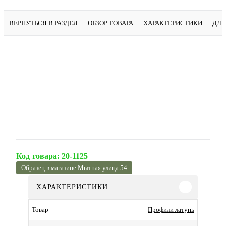
ВЕРНУТЬСЯ В РАЗДЕЛ
ОБЗОР ТОВАРА
ХАРАКТЕРИСТИКИ
ДЛЯ
Код товара:
20-1125
Образец в магазине Мытная улица 54
ХАРАКТЕРИСТИКИ
Профили латунь
Товар