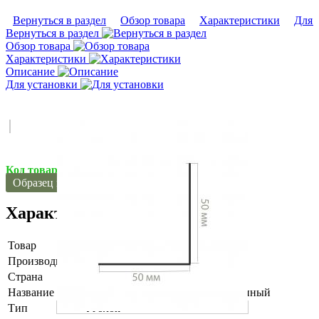
Вернуться в раздел
Обзор товара
Характеристики
Для 
Вернуться в раздел
Обзор товара
Характеристики
Описание
Для установки
Код товара:
20-1124
Образец в магазине Мытная улица 54
Характеристики
Товар
Профили латунь
Производитель
МКР
Страна
Россия
Название
Уголок МКР AOS PAP шлифованный
Тип
Уголок