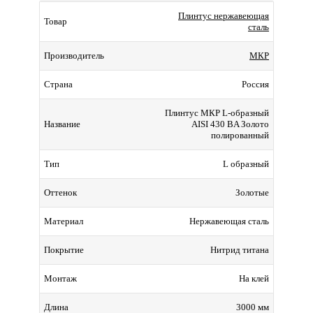
Плинтус нержавеющая
Товар
сталь
МКР
Производитель
Россия
Страна
Плинтус МКР L-образный
AISI 430 BA Золото
Название
полированный
L образный
Тип
Золотые
Оттенок
Нержавеющая сталь
Материал
Нитрид титана
Покрытие
На клей
Монтаж
3000 мм
Длина