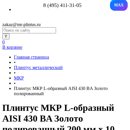
8 (495) 411-31-05
MAX
zakaz@mr-plintus.ru
0
В корзине
Главная страница
•
Плинтус металлический
•
МКР
•
Плинтус МКР L-образный AISI 430 BA Золото
полированный
Плинтус МКР L-образный
AISI 430 BA Золото
полированный 200 мм x 10