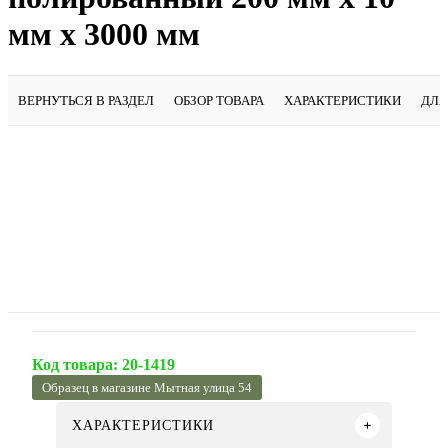
мм х 3000 мм
ВЕРНУТЬСЯ В РАЗДЕЛ
ОБЗОР ТОВАРА
ХАРАКТЕРИСТИКИ
ДЛЯ
Код товара:
20-1419
Образец в магазине Мытная улица 54
ХАРАКТЕРИСТИКИ