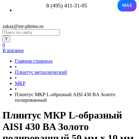
8 (495) 411-31-05
MAX
zakaz@mr-plintus.ru
0
В корзине
Главная страница
•
Плинтус металлический
•
МКР
•
Плинтус МКР L-образный AISI 430 BA Золото
полированный
Плинтус МКР L-образный
AISI 430 BA Золото
полированный 50 мм x 10 мм