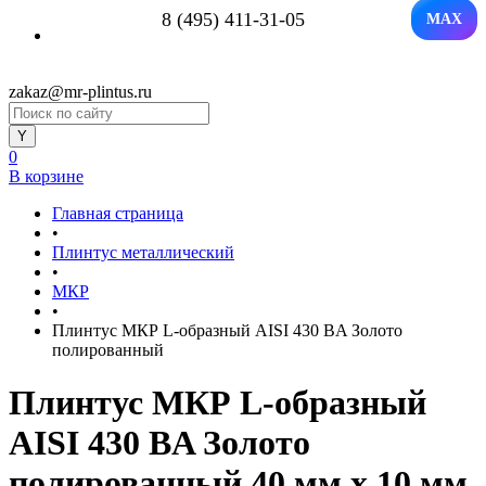
8 (495) 411-31-05
MAX
zakaz@mr-plintus.ru
0
В корзине
Главная страница
•
Плинтус металлический
•
МКР
•
Плинтус МКР L-образный AISI 430 BA Золото
полированный
Плинтус МКР L-образный
AISI 430 BA Золото
полированный 40 мм x 10 мм