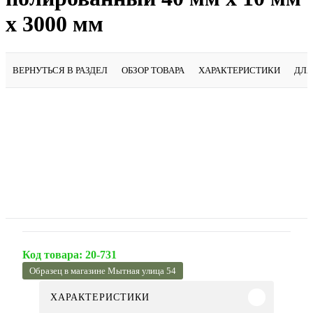
х 3000 мм
ВЕРНУТЬСЯ В РАЗДЕЛ
ОБЗОР ТОВАРА
ХАРАКТЕРИСТИКИ
ДЛЯ
Код товара:
20-731
Образец в магазине Мытная улица 54
ХАРАКТЕРИСТИКИ