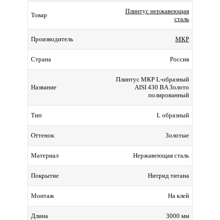
Плинтус нержавеющая
Товар
сталь
МКР
Производитель
Россия
Страна
Плинтус МКР L-образный
AISI 430 BA Золото
Название
полированный
L образный
Тип
Золотые
Оттенок
Нержавеющая сталь
Материал
Нитрид титана
Покрытие
На клей
Монтаж
3000 мм
Длина