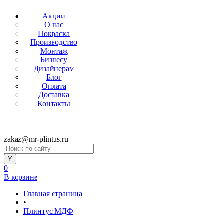
Акции
О нас
Покраска
Производство
Монтаж
Бизнесу
Дизайнерам
Блог
Оплата
Доставка
Контакты
zakaz@mr-plintus.ru
0
В корзине
Главная страница
•
Плинтус МДФ