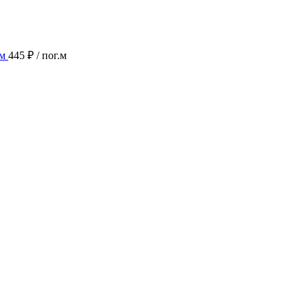
мм
445 ₽
/ пог.м