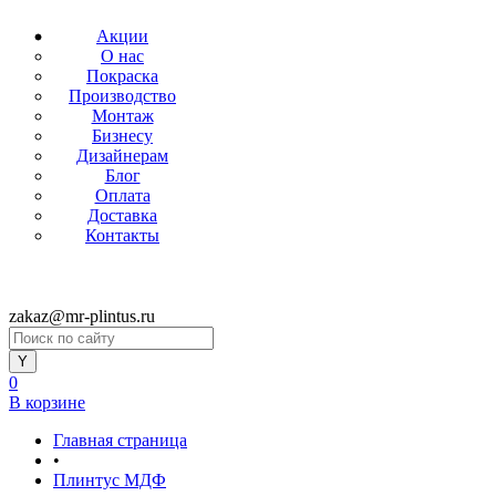
Акции
О нас
Покраска
Производство
Монтаж
Бизнесу
Дизайнерам
Блог
Оплата
Доставка
Контакты
zakaz@mr-plintus.ru
0
В корзине
Главная страница
•
Плинтус МДФ