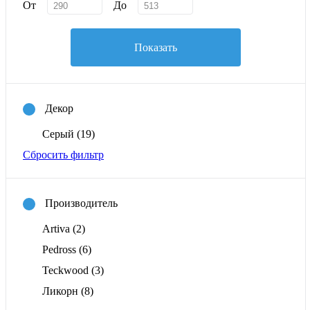
От
До
Показать
Декор
Серый
(19)
Сбросить фильтр
Производитель
Artiva
(2)
Pedross
(6)
Teckwood
(3)
Ликорн
(8)