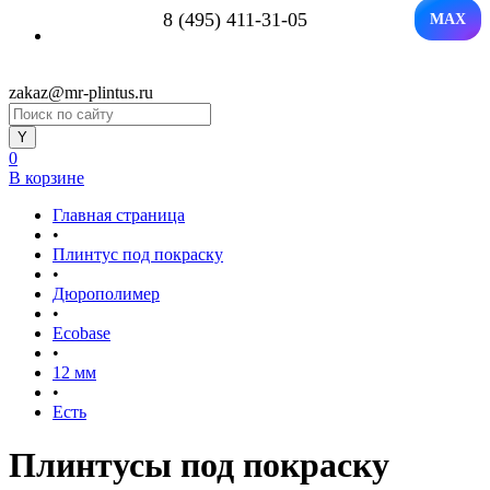
8 (495) 411-31-05
MAX
zakaz@mr-plintus.ru
0
В корзине
Главная страница
•
Плинтус под покраску
•
Дюрополимер
•
Ecobase
•
12 мм
•
Есть
Плинтусы под покраску