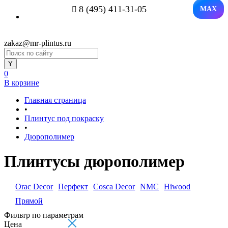
8 (495) 411-31-05
MAX
zakaz@mr-plintus.ru
0
В корзине
Главная страница
•
Плинтус под покраску
•
Дюрополимер
Плинтусы дюрополимер
Orac Decor
Перфект
Cosca Decor
NMC
Hiwood
Прямой
Фильтр по параметрам
×
Цена