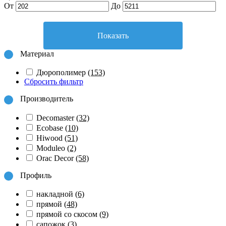
От
До
Показать
Материал
Дюрополимер
(153)
Сбросить фильтр
Производитель
Decomaster
(32)
Ecobase
(10)
Hiwood
(51)
Moduleo
(2)
Orac Decor
(58)
Профиль
накладной
(6)
прямой
(48)
прямой со скосом
(9)
сапожок
(3)