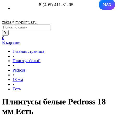
8 (495) 411-31-05
MAX
zakaz@mr-plintus.ru
0
В корзине
Главная страница
•
Плинтус белый
•
Pedross
•
18 мм
•
Есть
Плинтусы белые Pedross 18
мм Есть