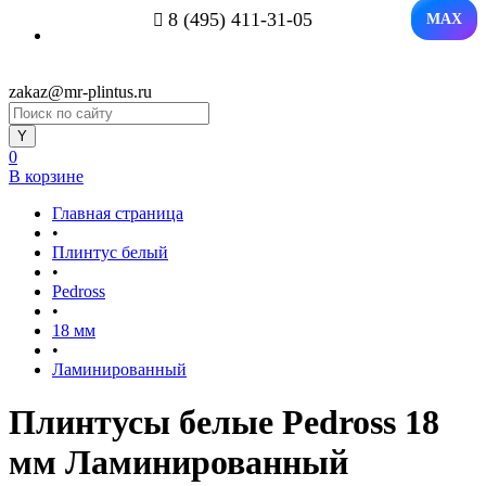
8 (495) 411-31-05
MAX
zakaz@mr-plintus.ru
0
В корзине
Главная страница
•
Плинтус белый
•
Pedross
•
18 мм
•
Ламинированный
Плинтусы белые Pedross 18
мм Ламинированный