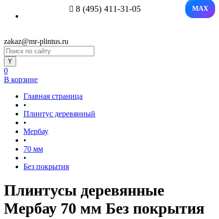
8 (495) 411-31-05
MAX
zakaz@mr-plintus.ru
0
В корзине
Главная страница
•
Плинтус деревянный
•
Мербау
•
70 мм
•
Без покрытия
Плинтусы деревянные
Мербау 70 мм Без покрытия