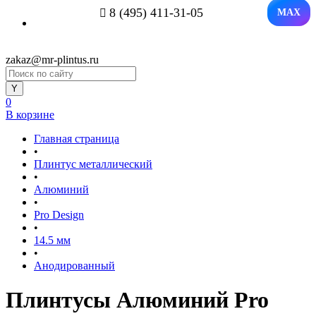
8 (495) 411-31-05
MAX
zakaz@mr-plintus.ru
0
В корзине
Главная страница
•
Плинтус металлический
•
Алюминий
•
Pro Design
•
14.5 мм
•
Анодированный
Плинтусы Алюминий Pro