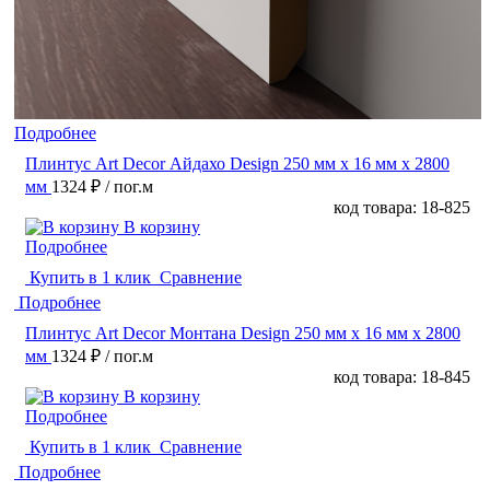
Подробнее
Плинтус Art Decor Айдахо Design 250 мм х 16 мм х 2800
мм
1324 ₽
/ пог.м
код товара: 18-825
В корзину
Подробнее
Купить в 1 клик
Сравнение
Подробнее
Плинтус Art Decor Монтана Design 250 мм х 16 мм х 2800
мм
1324 ₽
/ пог.м
код товара: 18-845
В корзину
Подробнее
Купить в 1 клик
Сравнение
Подробнее